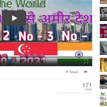
Fullscreen
Share
171
views