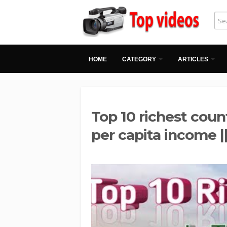
HOME
CATEGORY
ARTICLES
Top 10 richest count
per capita income || दु