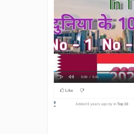
Play
Mute
Loaded
Progress
Current
Duration
0:00
/
5:41
0%
0%
Time
Time
Like
Added
6 years ago
by
in
Top 10