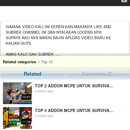
GIMANA VIDEO KALI INI KEREN KAN MAKANYA LIKE AND
SUBREK CHANNEL INI DAN NYALAKAN LOCENG NYA
SUPAYA AKU NYA MAKIN RAJIN APLOAD VIDEO BARU KE
KALIAN GUYS
AWAS KALO GAK SUBREK .....
Related categories
: •
Top 10
TAG
Related
Comments (0)
#DSdon
TOP 2 ADDON MCPE UNTUK SURVIVAL (WORK MCPE V 1.16.201 + +) | Syaputra D.S.
5 years ago
CIE CIE YANG LIAT YANG LIAT LIAT CIE CIE...
10:51
KETAHUAN ELO..... CIE......
YUK JOIN DISCORD JONES : https://discord.gg/65zkHC
TOP 4 ADDON MCPE UNTUK SURVIVAL WORK V 1.16.201 + + | Syaputra D.S.
5 years ago
jangan lupa like and subscribe
11:39